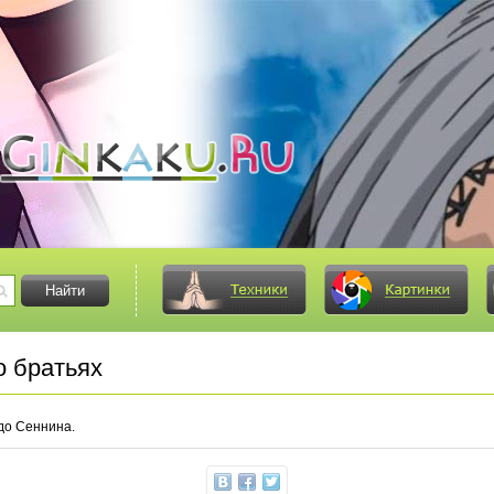
о братьях
удо Сеннина.