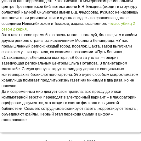
узнавал наш корреспондент. Как отмечают в Кемеровском региональном
центре Президентской библиотеки имени Б.Н. Ельцина (входит в структуру
областной научной библиотеки имени В.Д. Федорова), Кузбасс не назовешь
книгопечатным регионом: книг и журналов здесь, по сравнению даже с
соседними Новосибирском и Томском, издавалось немного -
класс убийц 2
сезон 2 серия
.
Зато газет в свое время было очень много – пожалуй, больше, чем в любом
другом регионе страны, за исключением Москвы и Ленинграда. «У нас
промышленный регион: каждый город, поселок, шахта, завод выпускали
свою газету – как правило, со схожими названиями: «Путь Ленина»,
«Стахановец», «Ленинский шахтер», «В бой за уголь», – говорит
заведующая региональным центром Ольга Потапова. В планетарном
масштабе. Самую ценную старую периодику держат в специальных
контейнерах из безкислотного картона. Это вкупе с особым микроклиматом
хранилища помогает продлить жизнь газет как минимум в два раза, но не
навечно.
Да и современный мир диктует свои правила: всю прессу до эпохи
компьютерной верстки переводят в электронный вариант – в лаборатории
оцифровки документов, что входит в состав филиала ельцинской
библиотеки. Семь его сотрудников сканируют газеты, корректируют тексты,
объединяют файлы. Первый этап перехода бумаги в цифру –
сканирование.